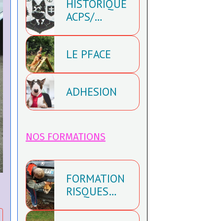
HISTORIQUE
RECHERCHE
ACPS/
CYNOLOR
LE PFACE
ADHESION
NOS FORMATIONS
FORMATION
RISQUES
ANIMALIER