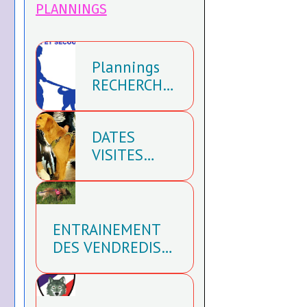
PLANNINGS
Plannings
RECHERCHE
ET SECOURS
DU SAMEDI
DATES
2026
VISITES
MEDIATION
ANIMAL
2026
ENTRAINEMENT
DES VENDREDIS
APRÉS MIDI 2026